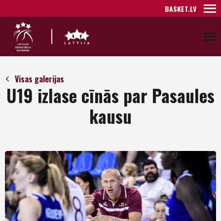
BASKET.LV
Visas galerijas
U19 izlase cīnās par Pasaules
kausu