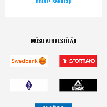
8800+ sekotāji
MŪSU ATBALSTĪTĀJI